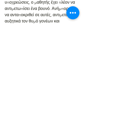
υποχρεώσεις, ο μαθητής έχει πλέον να 
αντιμετωπίσει ένα βουνό. Ανήμπορος 
να ανταποκριθεί σε αυτές, αντιμετωπίζει 
αυξητικά τον θυμό γονέων και 
δασκάλων. Όσο αυξάνεται η ένταση, 
μειώνεται η αυτοεκτίμηση του 
οδηγώντας τον στο σημείο μηδέν, σε 
μια κατάσταση που αρνείται να 
διεκπεραιώσει κάθε σχολική 
υποχρέωση με σοβαρές επιπτώσεις για 
την ψυχική του υγεία συνολικά.
Μέλημα μας είναι τα ευτυχισμένα 
παιδιά, αυτά που γνωρίζουν τι σημαίνει 
ενσυναίσθηση, αυτά που πατούν γερά 
στα πόδια τους και είναι 
συναισθηματικά ώριμα.